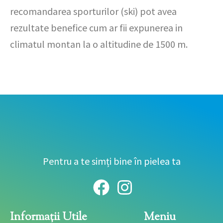
recomandarea sporturilor (ski) pot avea
rezultate benefice cum ar fii expunerea in
climatul montan la o altitudine de 1500 m.
Pentru a te simți bine în pielea ta
F
I
a
n
c
s
Informații Utile
Meniu