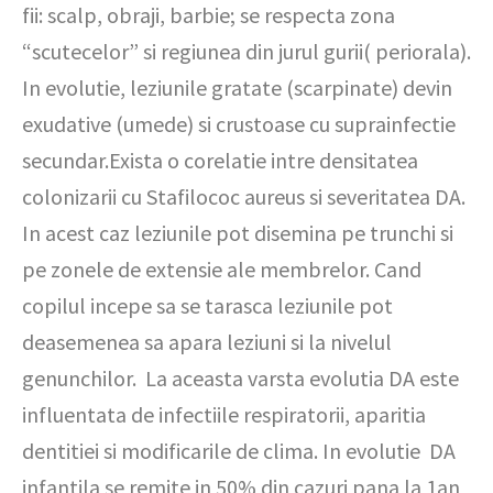
fii: scalp, obraji, barbie; se respecta zona
“scutecelor” si regiunea din jurul gurii( periorala).
In evolutie, leziunile gratate (scarpinate) devin
exudative (umede) si crustoase cu suprainfectie
secundar.Exista o corelatie intre densitatea
colonizarii cu Stafilococ aureus si severitatea DA.
In acest caz leziunile pot disemina pe trunchi si
pe zonele de extensie ale membrelor. Cand
copilul incepe sa se tarasca leziunile pot
deasemenea sa apara leziuni si la nivelul
genunchilor. La aceasta varsta evolutia DA este
influentata de infectiile respiratorii, aparitia
dentitiei si modificarile de clima. In evolutie DA
infantila se remite in 50% din cazuri pana la 1an